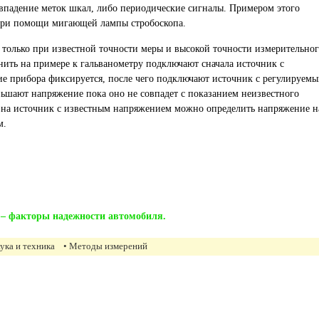
овпадение меток шкал, либо периодические сигналы. Примером этого
 при помощи мигающей лампы стробоскопа.
 только при известной точности меры и высокой точности измерительно
снить на примере к гальванометру подключают сначала источник с
е прибора фиксируется, после чего подключают источник с регулируем
ьшают напряжение пока оно не совпадет с показанием неизвестного
 на источник с известным напряжением можно определить напряжение н
м.
 – факторы надежности автомобиля.
аука и техника
• Методы измерений