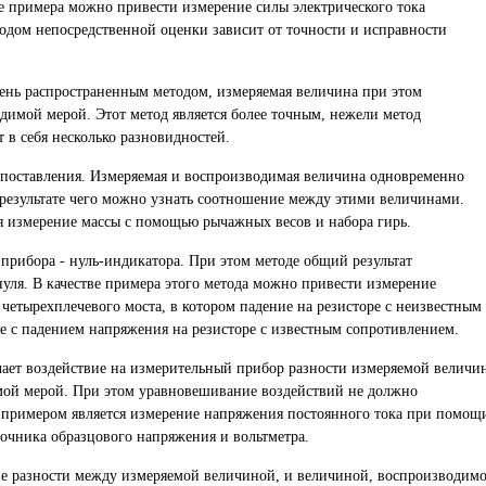
ве примера можно привести измерение силы электрического тока
одом непосредственной оценки зависит от точности и исправности
чень распространенным методом, измеряемая величина при этом
димой мерой. Этот метод является более точным, нежели метод
 в себя несколько разновидностей.
опоставления. Измеряемая и воспроизводимая величина одновременно
 результате чего можно узнать соотношение между этими величинами.
я измерение массы с помощью рычажных весов и набора гирь.
 прибора - нуль-индикатора. При этом методе общий результат
нуля. В качестве примера этого метода можно привести измерение
четырехплечевого моста, в котором падение на резисторе с неизвестным
е с падением напряжения на резисторе с известным сопротивлением.
ает воздействие на измерительный прибор разности измеряемой величи
мой мерой. При этом уравновешивание воздействий не должно
 примером является измерение напряжения постоянного тока при помощ
точника образцового напряжения и вольтметра.
е разности между измеряемой величиной, и величиной, воспроизводим