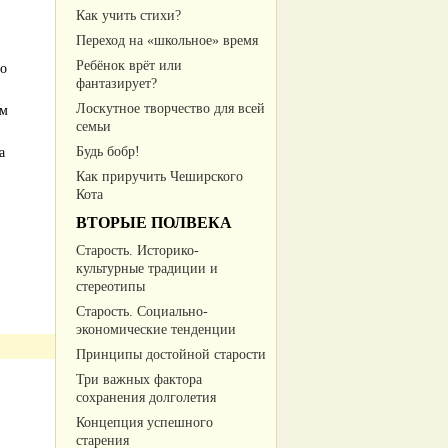
Как учить стихи?
Переход на «школьное» время
Ребёнок врёт или
го
фантазирует?
Лоскутное творчество для всей
ым
семьи
Будь бобр!
а
Как приручить Чеширского
Кота
ВТОРЫЕ ПОЛВЕКА
Старость. Историко-
культурные традиции и
стереотипы
Старость. Социально-
экономические тенденции
Принципы достойной старости
Три важных фактора
сохранения долголетия
Концепция успешного
старения