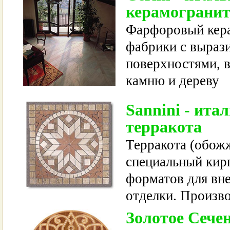
керамограни
Фарфоровый кера
фабрики с выраз
поверхностями, 
камню и дереву
Sannini - ита
терракота
Терракота (обожж
специальный кир
форматов для вн
отделки. Произв
Золотое Сечен